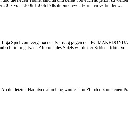
euen Trainer sind da und bereit von euch abgeholt zu werden. An 
r 2017 von 1300h-1500h Falls ihr an diesen Terminen verhindert…
as 4. Liga Spiel vom vergangenen Samstag gegen den FC MAKEDONIJA 
d sehr traurig. Nach Abbruch des Spiels wurde der Schiedsrichter von
ten. An der letzten Hauptversammlung wurde Jann Zbinden zum neuen 