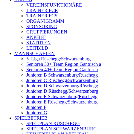
VEREINSFUNKTIONÄRE
TRAINER FCR
TRAINER FCS
ORGANIGRAMM
SPONSORING
GRUPPIERUNGEN
ANPFIFF
STATUTEN
LEITBILD
MANNSCHAFTEN
5. Liga Rüschegg/Schwarzenburg
Senioren 30+ Team Region Gantrisch a
Senioren 40+ Team Region Gantrisch
Junioren B Schwarzenburg/Rüschegg
Junioren C Rüschegg/Schwarzenburg
Junioren D Schwarzenburg/Rüschegg
Junioren D Rüschegg/Schwarzenburg
Junioren E Schwarzenburg/Rüschegg
Junioren E Rüschegg/Schwarzenburg
Junioren F
Junioren G
SPIELBETRIEB
SPIELPLAN RÜSCHEGG
SPIELPLAN SCHWARZENBURG