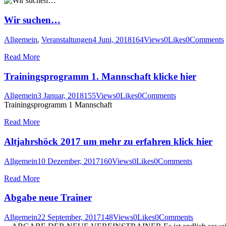
Wir suchen…
Allgemein
,
Veranstaltungen
4 Juni, 2018
164
Views
0
Likes
0
Comments
Read More
Trainingsprogramm 1. Mannschaft klicke hier
Allgemein
3 Januar, 2018
155
Views
0
Likes
0
Comments
Trainingsprogramm 1 Mannschaft
Read More
Altjahrshöck 2017 um mehr zu erfahren klick hier
Allgemein
10 Dezember, 2017
160
Views
0
Likes
0
Comments
Read More
Abgabe neue Trainer
Allgemein
22 September, 2017
148
Views
0
Likes
0
Comments