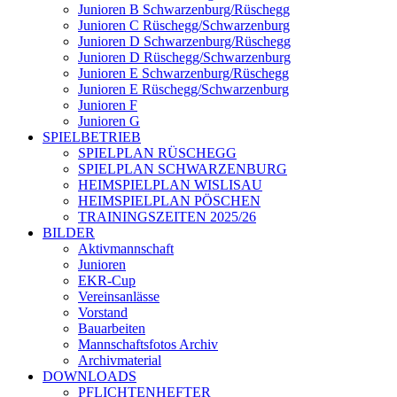
Junioren B Schwarzenburg/Rüschegg
Junioren C Rüschegg/Schwarzenburg
Junioren D Schwarzenburg/Rüschegg
Junioren D Rüschegg/Schwarzenburg
Junioren E Schwarzenburg/Rüschegg
Junioren E Rüschegg/Schwarzenburg
Junioren F
Junioren G
SPIELBETRIEB
SPIELPLAN RÜSCHEGG
SPIELPLAN SCHWARZENBURG
HEIMSPIELPLAN WISLISAU
HEIMSPIELPLAN PÖSCHEN
TRAININGSZEITEN 2025/26
BILDER
Aktivmannschaft
Junioren
EKR-Cup
Vereinsanlässe
Vorstand
Bauarbeiten
Mannschaftsfotos Archiv
Archivmaterial
DOWNLOADS
PFLICHTENHEFTER