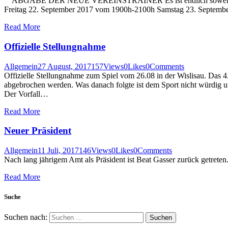
ABGABE DER NEUE VEREINSTRAINER Es ist endlich soweit und die n
Freitag 22. September 2017 vom 1900h-2100h Samstag 23. Septembe
Read More
Offizielle Stellungnahme
Allgemein
27 August, 2017
157
Views
0
Likes
0
Comments
Offizielle Stellungnahme zum Spiel vom 26.08 in der Wislisau. D
abgebrochen werden. Was danach folgte ist dem Sport nicht würdig un
Der Vorfall…
Read More
Neuer Präsident
Allgemein
11 Juli, 2017
146
Views
0
Likes
0
Comments
Nach lang jährigem Amt als Präsident ist Beat Gasser zurück getre
Read More
Suche
Suchen nach: