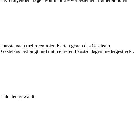
folgenden Tagen könnt ihr die vorbestellten Trainer abholen.
musste nach mehreren roten Karten gegen das Gastteam
 Gästefans bedrängt und mit mehreren Faustschlägen niedergestreckt.
Präsidenten gewählt.