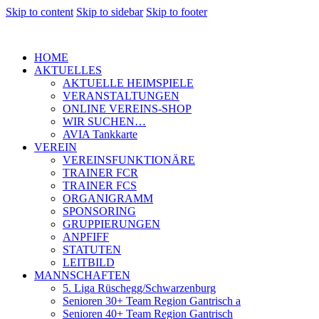
Skip to content
Skip to sidebar
Skip to footer
HOME
AKTUELLES
AKTUELLE HEIMSPIELE
VERANSTALTUNGEN
ONLINE VEREINS-SHOP
WIR SUCHEN…
AVIA Tankkarte
VEREIN
VEREINSFUNKTIONÄRE
TRAINER FCR
TRAINER FCS
ORGANIGRAMM
SPONSORING
GRUPPIERUNGEN
ANPFIFF
STATUTEN
LEITBILD
MANNSCHAFTEN
5. Liga Rüschegg/Schwarzenburg
Senioren 30+ Team Region Gantrisch a
Senioren 40+ Team Region Gantrisch